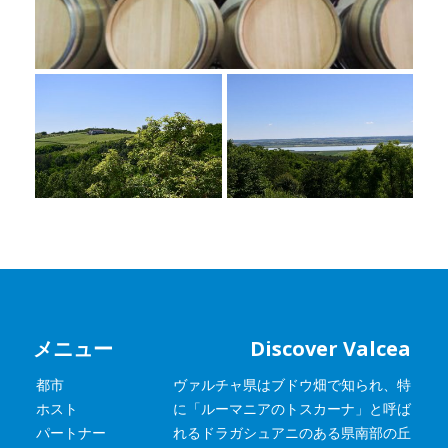
メニュー
Discover Valcea
都市
ヴァルチャ県はブドウ畑で知られ、特
ホスト
に「ルーマニアのトスカーナ」と呼ば
パートナー
れるドラガシュアニのある県南部の丘