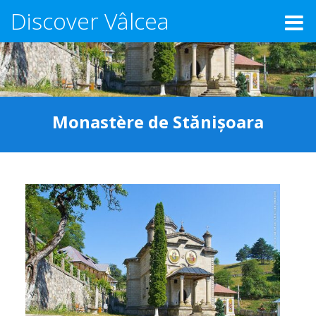
Discover Vâlcea
Monastère de Stănișoara