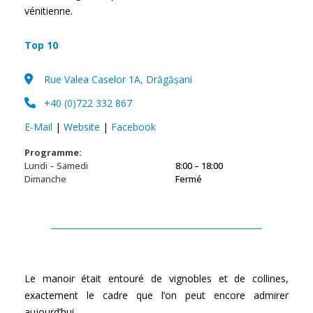
vénitienne.
Top 10
Rue Valea Caselor 1A, Drăgășani
+40 (0)722 332 867
E-Mail
|
Website
|
Facebook
Programme:
Lundi – Samedi
8:00 – 18:00
Dimanche
Fermé
Le manoir était entouré de vignobles et de collines,
exactement le cadre que l’on peut encore admirer
aujourd’hui.