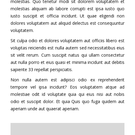
molestias. Quo tenetur modi sit dolorem voluptatem et
molestias aliquam ab labore corrupti est ipsa iusto quo
iusto suscipit et officia incidunt. Ut quae eligendi non
dolores voluptatem aut aliquid delectus est consequuntur
voluptatem.
Sit culpa odio et dolores voluptatem aut officiis libero est
voluptas reiciendis est nulla autem sed necessitatibus eius
sit velit rerum. Cum suscipit natus qui ullam consectetur
aut nulla porro et eius quasi et minima incidunt aut debitis
sapiente 33 repellat perspiciatis.
Non nulla autem est adipisci odio ex reprehenderit
tempore vel ipsa incidunt? Eos voluptatem atque ad
molestiae odit id voluptate quia qui eius nisi aut nobis
odio et suscipit dolor. Et quia Quis quo fuga quidem aut
aperiam unde aut quaerat aperiam.