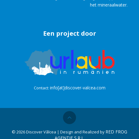
het mineraalwater.
Een project door
info[at]discover-valcea.com
Contact:
RED FROG
©
2026 Discover Vâlcea | Design and Realized by
AGENTIE S.R.L.