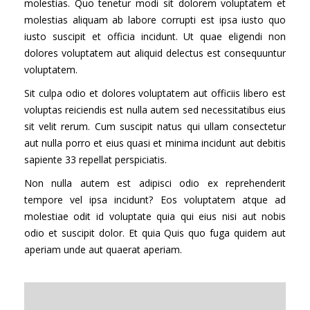
molestias. Quo tenetur modi sit dolorem voluptatem et
molestias aliquam ab labore corrupti est ipsa iusto quo
iusto suscipit et officia incidunt. Ut quae eligendi non
dolores voluptatem aut aliquid delectus est consequuntur
voluptatem.
Sit culpa odio et dolores voluptatem aut officiis libero est
voluptas reiciendis est nulla autem sed necessitatibus eius
sit velit rerum. Cum suscipit natus qui ullam consectetur
aut nulla porro et eius quasi et minima incidunt aut debitis
sapiente 33 repellat perspiciatis.
Non nulla autem est adipisci odio ex reprehenderit
tempore vel ipsa incidunt? Eos voluptatem atque ad
molestiae odit id voluptate quia qui eius nisi aut nobis
odio et suscipit dolor. Et quia Quis quo fuga quidem aut
aperiam unde aut quaerat aperiam.