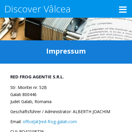
Discover Vâlcea
Impressum
RED FROG AGENTIE S.R.L.
Str. Mioritei nr. 52B
Galati 800446
Judet Galati, Romania
Geschäftsführer / Administrator: ALBERTH JOACHIM
Email:
office[at]red-frog-galati.com
CUI: RO42108726