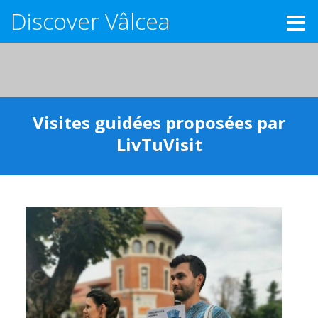
Discover Vâlcea
Visites guidées proposées par
LivTuVisit