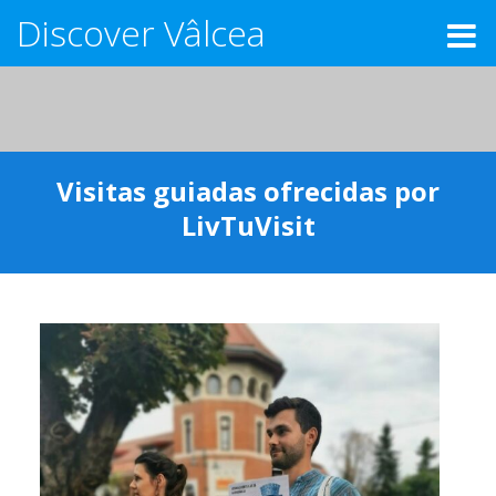
Discover Vâlcea
Visitas guiadas ofrecidas por
LivTuVisit