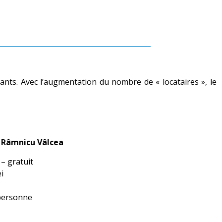
nfants. Avec l’augmentation du nombre de « locataires », le
e Râmnicu Vâlcea
– gratuit
i
 personne