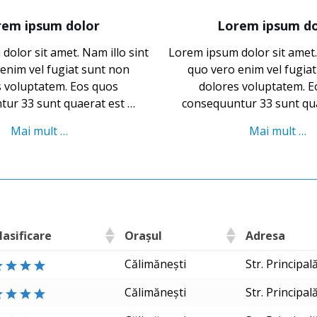
rem ipsum dolor
Lorem ipsum do
olor sit amet. Nam illo sint
Lorem ipsum dolor sit amet.
enim vel fugiat sunt non
quo vero enim vel fugia
s voluptatem. Eos quos
dolores voluptatem. E
ur 33 sunt quaerat est …
consequuntur 33 sunt qu
Mai mult …
Mai mult …
lasificare
Orașul
Adresa
Călimănești
Str. Principal
Călimănești
Str. Principal