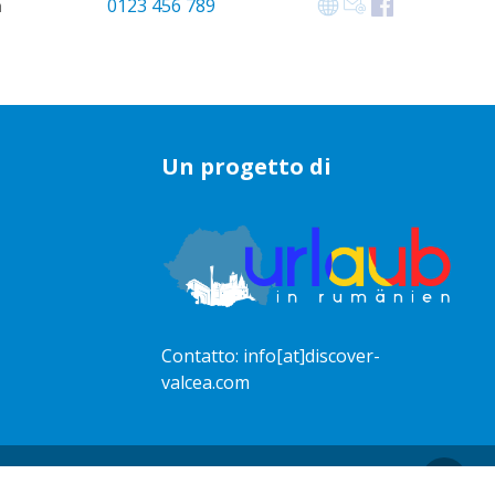
ă
0123 456 789
Un progetto di
Contatto:
info[at]discover-
valcea.com
ulla privacy
Termini e condizioni
Facebook