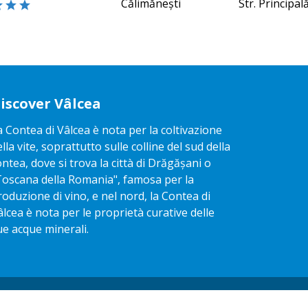
Călimănești
Str. Principal
iscover Vâlcea
a Contea di Vâlcea è nota per la coltivazione
ella vite, soprattutto sulle colline del sud della
ontea, dove si trova la città di Drăgășani o
Toscana della Romania", famosa per la
roduzione di vino, e nel nord, la Contea di
âlcea è nota per le proprietà curative delle
ue acque minerali.
 FROG AGENTIE S.R.L.
Mappa del sito
Informativa s