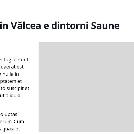
n Vălcea e dintorni Saune
l fugiat sunt
quaerat est
 nulla in
uptatem et
to suscipit et
ut aliquid
 voluptas
t rerum. Cum
s quasi et