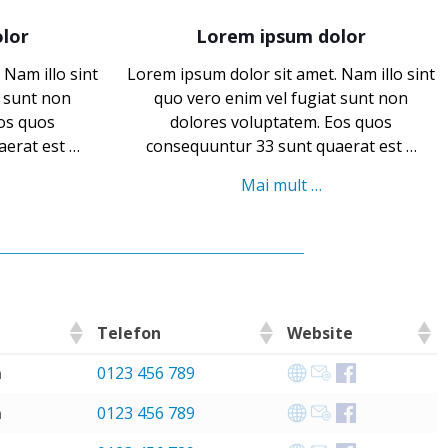
lor
Lorem ipsum dolor
 Nam illo sint
Lorem ipsum dolor sit amet. Nam illo sint
t sunt non
quo vero enim vel fugiat sunt non
os quos
dolores voluptatem. Eos quos
aerat est …
consequuntur 33 sunt quaerat est …
Mai mult …
Telefon
Website
ă
0123 456 789
ă
0123 456 789