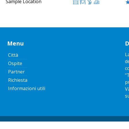
Sample Location
Menu
D
L
Città
d
Ospite
c
Partner
"
Richiesta
p
Informazioni utili
V
s
©
2026 Discover Vâlcea | Progettato e realizzato da
RED