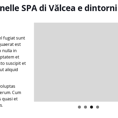
elle SPA di Vălcea e dintorni
l fugiat sunt
quaerat est
 nulla in
uptatem et
to suscipit et
ut aliquid
 voluptas
t rerum. Cum
s quasi et
s.