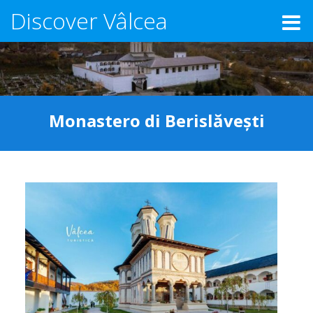
Discover Vâlcea
Monastero di Berislăvești