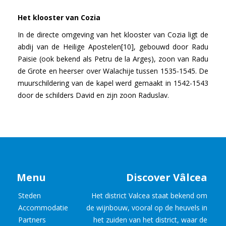
Het klooster van Cozia
In de directe omgeving van het klooster van Cozia ligt de
abdij van de Heilige Apostelen[10], gebouwd door Radu
Paisie (ook bekend als Petru de la Argeș), zoon van Radu
de Grote en heerser over Walachije tussen 1535-1545. De
muurschildering van de kapel werd gemaakt in 1542-1543
door de schilders David en zijn zoon Raduslav.
Menu
Discover Vâlcea
Steden
Het district Valcea staat bekend om
Accommodatie
de wijnbouw, vooral op de heuvels in
Partners
het zuiden van het district, waar de