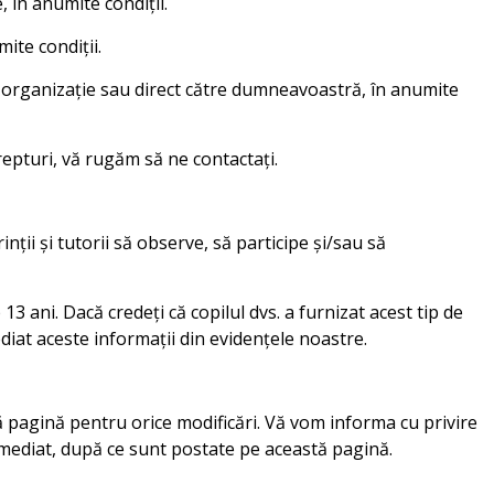
, în anumite condiții.
ite condiții.
tă organizație sau direct către dumneavoastră, în anumite
repturi, vă rugăm să ne contactați.
nții și tutorii să observe, să participe și/sau să
3 ani. Dacă credeți că copilul dvs. a furnizat acest tip de
ediat aceste informații din evidențele noastre.
stă pagină pentru orice modificări. Vă vom informa cu privire
e imediat, după ce sunt postate pe această pagină.