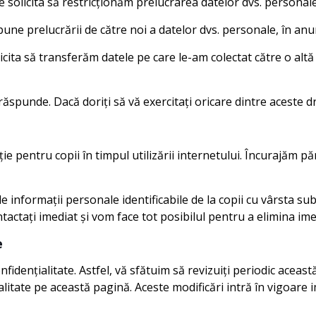
e solicita să restricționăm prelucrarea datelor dvs. personale
une prelucrării de către noi a datelor dvs. personale, în anum
olicita să transferăm datele pe care le-am colectat către o al
răspunde. Dacă doriți să vă exercitați oricare dintre aceste d
e pentru copii în timpul utilizării internetului. Încurajăm pări
informații personale identificabile de la copii cu vârsta sub 1
ntactați imediat și vom face tot posibilul pentru a elimina im
e
onfidențialitate. Astfel, vă sfătuim să revizuiți periodic acea
nțialitate pe această pagină. Aceste modificări intră în vigoar