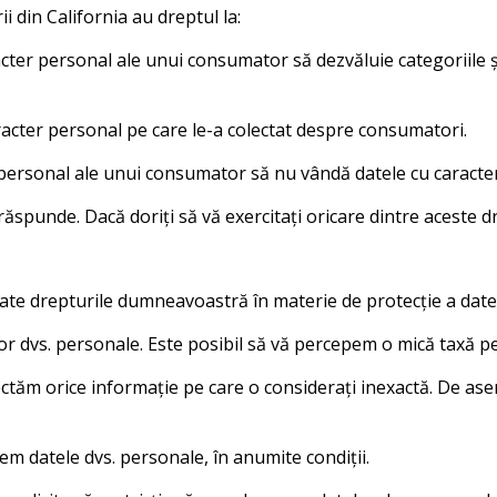
 din California au dreptul la:
racter personal ale unui consumator să dezvăluie categoriile 
aracter personal pe care le-a colectat despre consumatori.
r personal ale unui consumator să nu vândă datele cu caracte
răspunde. Dacă doriți să vă exercitați oricare dintre aceste d
ate drepturile dumneavoastră în materie de protecție a datelo
elor dvs. personale. Este posibil să vă percepem o mică taxă pe
orectăm orice informație pe care o considerați inexactă. De a
gem datele dvs. personale, în anumite condiții.