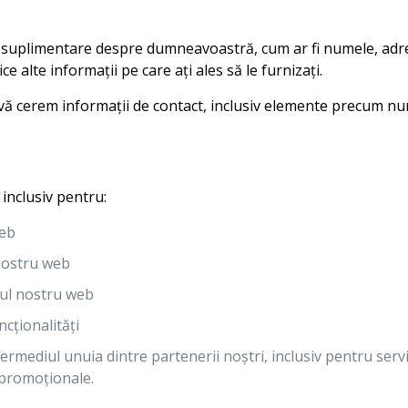
ii suplimentare despre dumneavoastră, cum ar fi numele, adr
ce alte informații pe care ați ales să le furnizați.
ă vă cerem informații de contact, inclusiv elemente precum n
 inclusiv pentru:
web
 nostru web
e-ul nostru web
ncționalități
mediul unuia dintre partenerii noștri, inclusiv pentru serviciu
i promoționale.