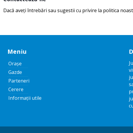
Dacă aveți întrebări sau sugestii cu privire la politica noast
Meniu
D
J
Orașe
v
Gazde
j
Parteneri
s
Cerere
p
Informații utile
j
c