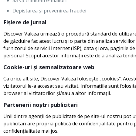
Să vă trimitem e-mailuri
Depistarea și prevenirea fraudei
Fișiere de jurnal
Discover Valcea urmează o procedură standard de utilizare a 
de găzduire fac acest lucru și o parte din analiza serviciilo
furnizorul de servicii Internet (ISP), data și ora, paginile d
personal. Scopul acestor informații este de a analiza tendinț
Cookie-uri și semnalizatoare web
Ca orice alt site, Discover Valcea folosește „cookies”. Acest
vizitatorul le-a accesat sau vizitat. Informațiile sunt folo
browser al vizitatorilor și/sau a altor informații.
Partenerii noștri publicitari
Unii dintre agenții de publicitate de pe site-ul nostru pot u
publicitari are propria politică de confidențialitate pentru p
confidențialitate mai jos.