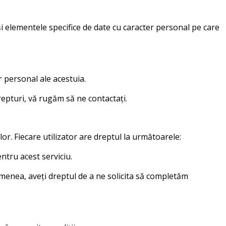
și elementele specifice de date cu caracter personal pe care
r personal ale acestuia.
repturi, vă rugăm să ne contactați.
r. Fiecare utilizator are dreptul la următoarele:
ntru acest serviciu.
semenea, aveți dreptul de a ne solicita să completăm