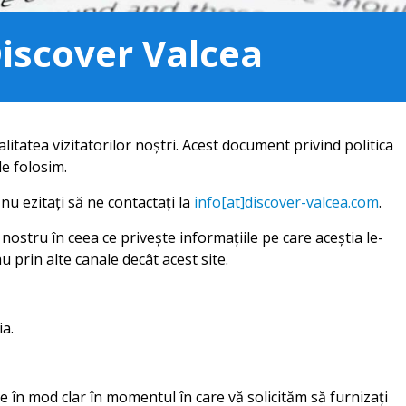
Discover Valcea
alitatea vizitatorilor noștri. Acest document privind politica
le folosim.
nu ezitați să ne contactați la
info[at]discover-valcea.com
.
i nostru în ceea ce privește informațiile pe care aceștia le-
u prin alte canale decât acest site.
ia.
ate în mod clar în momentul în care vă solicităm să furnizați