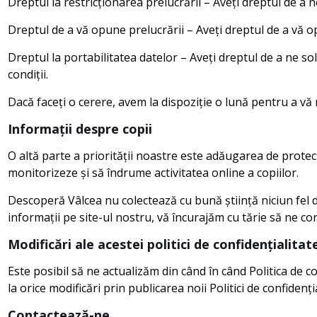
Dreptul la restricționarea prelucrării – Aveți dreptul de a n
Dreptul de a vă opune prelucrării – Aveți dreptul de a vă op
Dreptul la portabilitatea datelor – Aveți dreptul de a ne s
condiții.
Dacă faceți o cerere, avem la dispoziție o lună pentru a vă 
Informații despre copii
O altă parte a priorității noastre este adăugarea de protecți
monitorizeze și să îndrume activitatea online a copiilor.
Descoperă Vâlcea nu colectează cu bună știință niciun fel de 
informații pe site-ul nostru, vă încurajăm cu tărie să ne co
Modificări ale acestei politici de confidențialitat
Este posibil să ne actualizăm din când în când Politica de c
la orice modificări prin publicarea noii Politici de confide
Contactează-ne