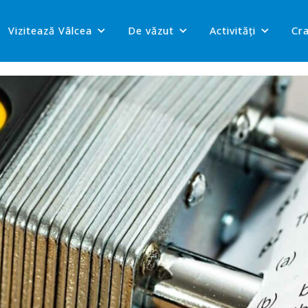
Vizitează Vâlcea
De văzut
Activități
Cr