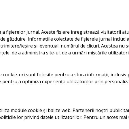
fișierelor jurnal. Aceste fișiere înregistrează vizitatorii at
r de găzduire. Informațiile colectate de fișierele jurnal includ
e trimitere/ieșire și, eventual, numărul de clicuri. Acestea nu 
ele, de a administra site-ul, de a urmări mișcările utilizatori
e cookie-uri sunt folosite pentru a stoca informații, inclusiv p
site pentru a optimiza experiența utilizatorilor prin personal
tiliza module cookie și balize web. Partenerii noștri publicit
oliticile lor privind datele utilizatorilor. Pentru un acces mai