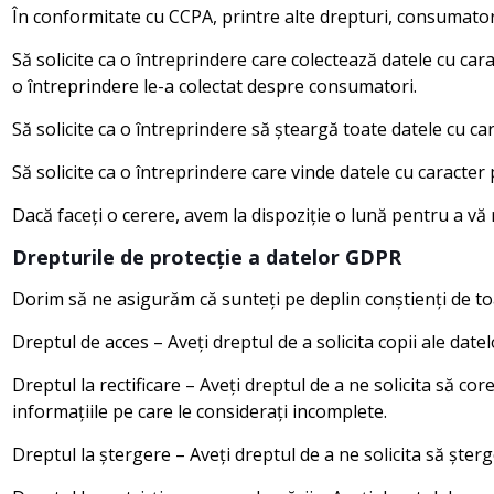
În conformitate cu CCPA, printre alte drepturi, consumatorii
Să solicite ca o întreprindere care colectează datele cu ca
o întreprindere le-a colectat despre consumatori.
Să solicite ca o întreprindere să șteargă toate datele cu c
Să solicite ca o întreprindere care vinde datele cu caracte
Dacă faceți o cerere, avem la dispoziție o lună pentru a vă 
Drepturile de protecție a datelor GDPR
Dorim să ne asigurăm că sunteți pe deplin conștienți de to
Dreptul de acces – Aveți dreptul de a solicita copii ale dat
Dreptul la rectificare – Aveți dreptul de a ne solicita să c
informațiile pe care le considerați incomplete.
Dreptul la ștergere – Aveți dreptul de a ne solicita să șter