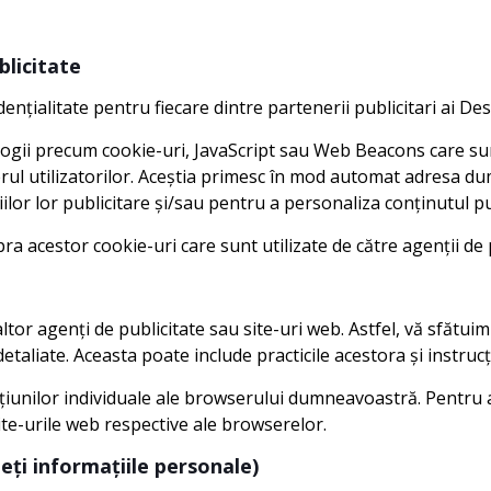
blicitate
dențialitate pentru fiecare dintre partenerii publicitari ai D
logii precum cookie-uri, JavaScript sau Web Beacons care sunt
rul utilizatorilor. Aceștia primesc în mod automat adresa du
r lor publicitare și/sau pentru a personaliza conținutul public
 acestor cookie-uri care sunt utilizate de către agenții de pu
ltor agenți de publicitate sau site-uri web. Astfel, vă sfătuim 
etaliate. Aceasta poate include practicile acestora și instru
pțiunilor individuale ale browserului dumneavoastră. Pentru 
site-urile web respective ale browserelor.
eți informațiile personale)