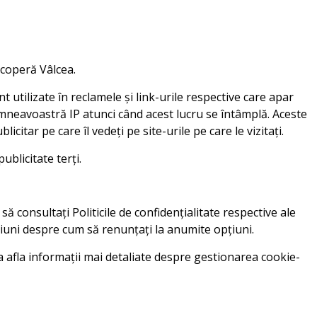
escoperă Vâlcea.
 utilizate în reclamele și link-urile respective care apar
mneavoastră IP atunci când acest lucru se întâmplă. Aceste
itar pe care îl vedeți pe site-urile pe care le vizitați.
blicitate terți.
să consultați Politicile de confidențialitate respective ale
cțiuni despre cum să renunțați la anumite opțiuni.
a afla informații mai detaliate despre gestionarea cookie-