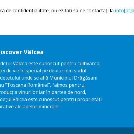
ră de confidențialitate, nu ezitați să ne contactați la
info[at]
iscover Vâlcea
udețul Vâlcea este cunoscut pentru cultivarea
iței de vie în special pe dealuri din sudul
udetetului unde se află Municipiul Drăgășani
au “Toscana României”, faimos pentru
roducția vinurilor iar în partea de nord,
udețul Vâlcea este cunoscut pentru proprietăți
urative ale apelor minerale.