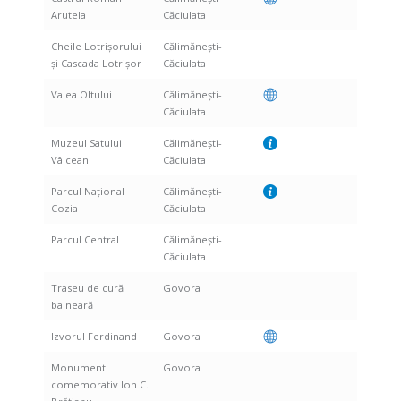
Arutela
Căciulata
Cheile Lotrișorului
Călimănești-
și Cascada Lotrișor
Căciulata
Valea Oltului
Călimănești-
Căciulata
Muzeul Satului
Călimănești-
Vâlcean
Căciulata
Parcul Național
Călimănești-
Cozia
Căciulata
Parcul Central
Călimănești-
Căciulata
Traseu de cură
Govora
balneară
Izvorul Ferdinand
Govora
Monument
Govora
comemorativ Ion C.