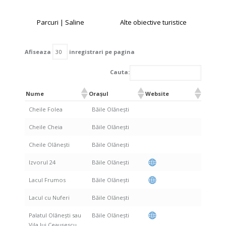
Parcuri | Saline
Alte obiective turistice
Afiseaza
inregistrari pe pagina
Cauta:
Nume
Orașul
Website
Cheile Folea
Băile Olăneşti
Cheile Cheia
Băile Olăneşti
Cheile Olănești
Băile Olăneşti
Izvorul 24
Băile Olăneşti
Lacul Frumos
Băile Olăneşti
Lacul cu Nuferi
Băile Olăneşti
Palatul Olănești sau
Băile Olăneşti
Vila lui Ceaușescu