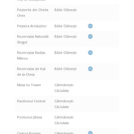
Peșterile din Cheile
Băile Olăneşti
Cheii
Peștera Arnăuților
Băile Olăneşti
Rezervația Naturală
Băile Olăneşti
Stogul
Rezervația Radița-
Băile Olăneşti
Mânzu
Rezervația de tisă
Băile Olăneşti
de la Cheia
Masa lui Traian
Călimănești-
Căciulata
Pavilionul Central
Călimănești-
Căciulata
Pontonul Jiblea
Călimănești-
Căciulata
Castrul Roman
Călimănești-