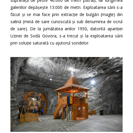
suprafață de peste 40.000 de metri pătrați, iar lungimea
galeriilor depășește 13.000 de metri. Exploatarea sării s-a
făcut și se mai face prin extracție de bulgări (magle) din
salină (mină de sare cunoscută și sub denumirea de ocnă
de sare). De la jumǎtatea anilor 1950, datorită apariției
Uzinei de Sodă Govora, s-a trecut și la exploatarea sării
prin soluție saturată cu ajutorul sondelor.