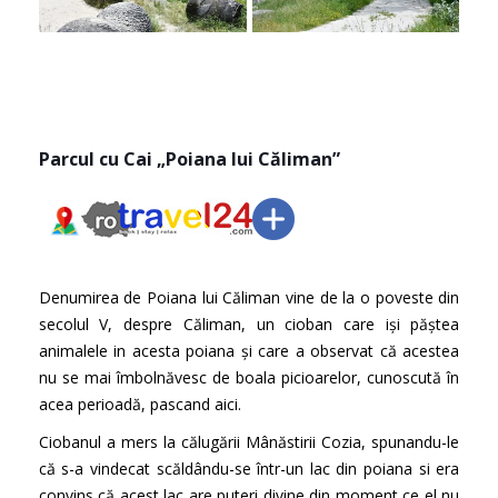
Parcul cu Cai „Poiana lui Căliman”
Denumirea de Poiana lui Căliman vine de la o poveste din
secolul V, despre Căliman, un cioban care işi păştea
animalele in acesta poiana şi care a observat că acestea
nu se mai îmbolnăvesc de boala picioarelor, cunoscută în
acea perioadă, pascand aici.
Ciobanul a mers la călugării Mânăstirii Cozia, spunandu-le
că s-a vindecat scăldându-se într-un lac din poiana si era
convins că acest lac are puteri divine din moment ce el nu