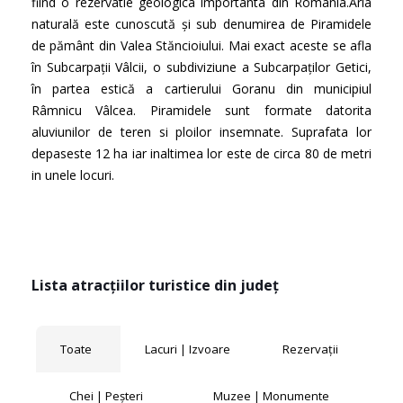
fiind o rezervatie geologica importanta din Romania.Aria
naturală este cunoscută și sub denumirea de Piramidele
de pământ din Valea Stăncioiului. Mai exact aceste se afla
în Subcarpații Vâlcii, o subdiviziune a Subcarpaților Getici,
în partea estică a cartierului Goranu din municipiul
Râmnicu Vâlcea. Piramidele sunt formate datorita
aluviunilor de teren si ploilor insemnate. Suprafata lor
depaseste 12 ha iar inaltimea lor este de circa 80 de metri
in unele locuri.
Lista atracțiilor turistice din județ
Toate
Lacuri | Izvoare
Rezervații
Chei | Peșteri
Muzee | Monumente