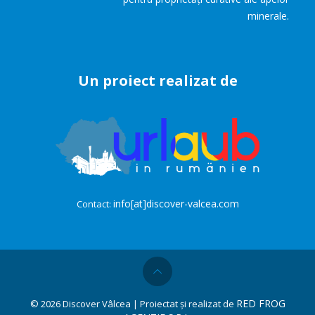
minerale.
Un proiect realizat de
info[at]discover-valcea.com
Contact:
RED FROG
©
2026 Discover Vâlcea | Proiectat și realizat de