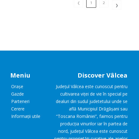
❮
1
2
❯
Meniu
Discover Vâlcea
Orașe
Județul Vâlcea este cunoscut pentru
Gazde
cultivarea viței de vie în special pe
Parteneri
dealuri din sudul judetetului unde se
Cerere
află Municipiul Drăgășani sau
Informații utile
“Toscana României”, faimos pentru
producția vinurilor iar în partea de
nord, județul Vâlcea este cunoscut
pentru proprietăți curative ale apelor