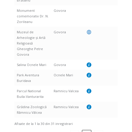
Brătianu
Monument
Govora
comemorativ Dr. N.
Zorileanu
Muzeul de
Govora
Arheologie și Artă
Religioasă
Gheorghe Petre
Govora
Salina Ocnele Mari
Govora
Park Aventura
Ocnele Mari
Buridava
Parcul National
Ramnicu Valcea
Buila-Vanturarita
Grădina Zoologică
Ramnicu Valcea
Râmnicu Vâlcea
Afisate de la 1 la 30 din 31 inregistrari