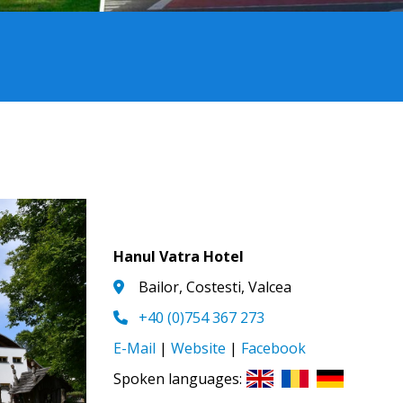
Hanul Vatra Hotel
Bailor, Costesti, Valcea
+40 (0)754 367 273
E-Mail
|
Website
|
Facebook
Spoken languages: