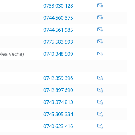
0733 030 128
0744 560 375
0744 561 985
0775 583 593
blea Veche)
0740 348 509
0742 359 396
0742 897 690
0748 374 813
0745 305 334
0740 623 416