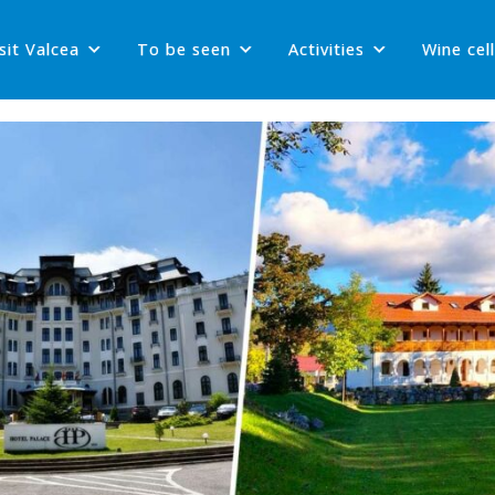
sit Valcea
To be seen
Activities
Wine cel