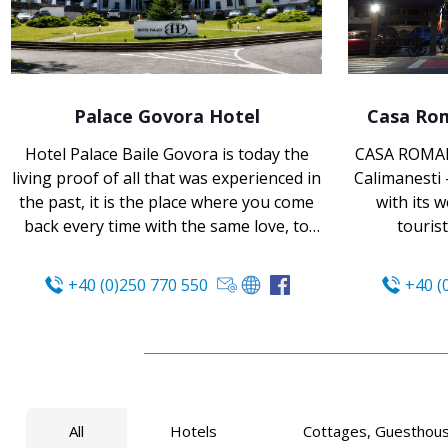
Palace Govora Hotel
Casa Rom
Hotel Palace Baile Govora is today the
CASA ROMAN
living proof of all that was experienced in
Calimanesti 
the past, it is the place where you come
with its 
back every time with the same love, to
touris
enjoy…
+40 (0)250 770 550
+40 (
All
Hotels
Cottages, Guesthouse