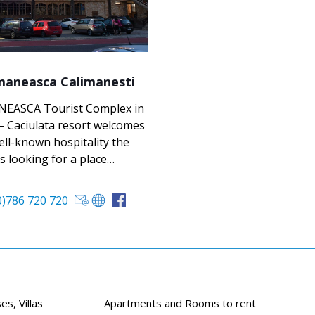
aneasca Calimanesti
EASCA Tourist Complex in
– Caciulata resort welcomes
well-known hospitality the
ts looking for a place…
0)786 720 720
s, Villas
Apartments and Rooms to rent