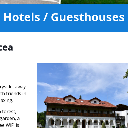
Hotels / Guesthouses
cea
tryside, away
ith friends in
laxing.
a forest,
 garden, a
ee WiFi is