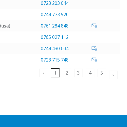
0723 203 044
0744 773 920
ăușa)
0761 284 848
0765 027 112
0744 430 004
0723 715 748
‹
1
2
3
4
5
›