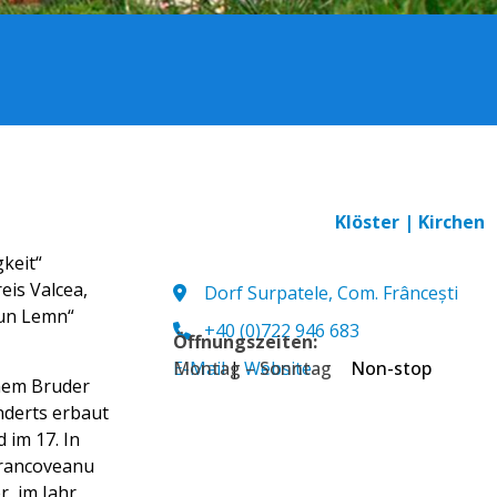
Klöster | Kirchen
gkeit“
eis Valcea,
Dorf Surpatele, Com. Frâncești
-un Lemn“
+40 (0)722 946 683
Öffnungszeiten:
E-Mail
Montag – Sonntag
|
Website
Non-stop
inem Bruder
nderts erbaut
 im 17. In
Brancoveanu
, im Jahr