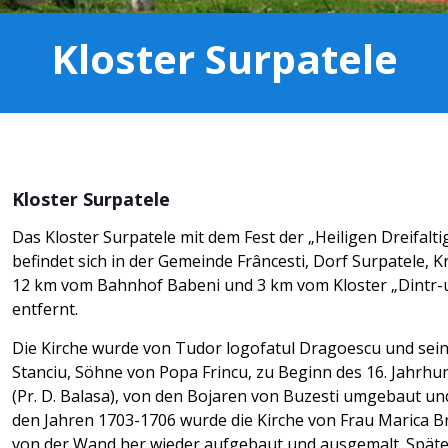
Kloster Surpatele
Kloster Surpatele
Das Kloster Surpatele mit dem Fest der „Heiligen Dreifalti
befindet sich in der Gemeinde Frâncesti, Dorf Surpatele, Kr
12 km vom Bahnhof Babeni und 3 km vom Kloster „Dintr
entfernt.
Die Kirche wurde von Tudor logofatul Dragoescu und se
Stanciu, Söhne von Popa Frincu, zu Beginn des 16. Jahrhu
(Pr. D. Balasa), von den Bojaren von Buzesti umgebaut und
den Jahren 1703-1706 wurde die Kirche von Frau Marica 
von der Wand her wieder aufgebaut und ausgemalt. Später