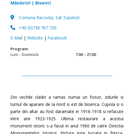
Mănăstiri | Biserici
Comuna Racoviţa, Sat Ţuţuleşti
+40 (0)738 767 720
E-Mail
|
Website
|
Facebook
Program:
Luni – Duminică
7:00 – 21:00
Din vechile cladiri a ramas numai un foisor, zidurile si
turnul de aparare de la nord si est de biserica. Cupola si o
parte din altar au fost daramate in 1916-1918 si refacute
intre anii 1923-1925. Ultima restaurare a acestui
monument istoric s-a facut in anul 1960 de catre Directia
Monumentelor Istorice. Pictura este lucrata in fresca,