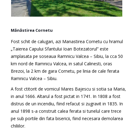
Mănăstirea Cornetu
Fost schit de calugari, azi Manastirea Cornetu cu hramul
„Taierea Capului Sfantului Ioan Botezatorul” este
amplasata pe soseaua Ramnicu Valcea – Sibiu, la cca 50
km nord de Ramnicu Valcea, in satul Calinesti, oras
Brezoi, la 2 km de gara Cornetu, pe linia de cale ferata
Ramnicu Valcea – Sibiu.
A fost ctitorit de vornicul Mares Bajescu si sotia sa Maria,
in anul 1666. Altarul a fost pictat in 1741. In 1808 a fost
distrus de un incendiu, fiind refacut si zugravit in 1835. In
anul 1898 s-a construit calea ferata si tunelul care trece
pe sub portile din fata bisericii, fiind necesara demolarea
chiliilor.