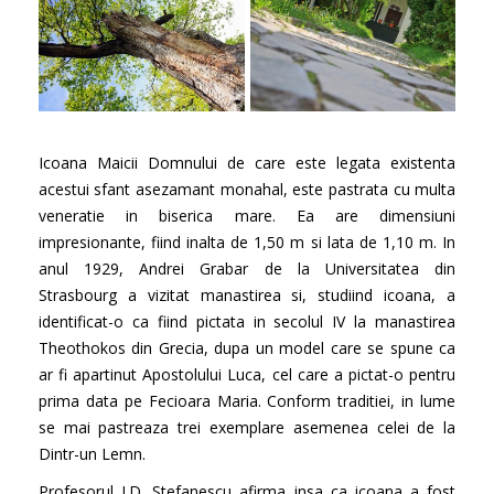
Icoana Maicii Domnului de care este legata existenta
acestui sfant asezamant monahal, este pastrata cu multa
veneratie in biserica mare. Ea are dimensiuni
impresionante, fiind inalta de 1,50 m si lata de 1,10 m. In
anul 1929, Andrei Grabar de la Universitatea din
Strasbourg a vizitat manastirea si, studiind icoana, a
identificat-o ca fiind pictata in secolul IV la manastirea
Theothokos din Grecia, dupa un model care se spune ca
ar fi apartinut Apostolului Luca, cel care a pictat-o pentru
prima data pe Fecioara Maria. Conform traditiei, in lume
se mai pastreaza trei exemplare asemenea celei de la
Dintr-un Lemn.
Profesorul I.D. Stefanescu afirma insa ca icoana a fost