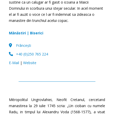
sustine ca un calugar ar fi gasit o icoana a Maicii
Domnului in scorbura unui stejar secular. In acel moment
el ar fi auzit o voce ce l-ar fi indemnat sa zideasca o
manastire din trunchiul acelui copac.
Mănăstiri | Biserici
Frâncești
+40 (0)250 765 224
E-Mail
|
Website
Mitropolitul Ungrovlahiei, Neofit Cretanul, cercetand
manastirea la 29 iulie 1745 scria: „Un cioban cu numele
Radu, in timpul lui Alexandru Voda (1568-1577), a visat