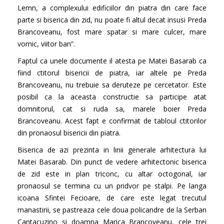
Lemn, a complexului edificiilor din piatra din care face
parte si biserica din zid, nu poate fi altul decat insusi Preda
Brancoveanu, fost mare spatar si mare culcer, mare
vornic, viitor ban”.
Faptul ca unele documente il atesta pe Matei Basarab ca
fiind ctitorul bisericii de piatra, iar altele pe Preda
Brancoveanu, nu trebuie sa deruteze pe cercetator. Este
posibil ca la aceasta constructie sa participe atat
domnitorul, cat si ruda sa, marele boier Preda
Brancoveanu. Acest fapt e confirmat de tabloul ctitorilor
din pronaosul bisericii din piatra.
Biserica de azi prezinta in linii generale arhitectura lui
Matei Basarab. Din punct de vedere arhitectonic biserica
de zid este in plan triconc, cu altar octogonal, iar
pronaosul se termina cu un pridvor pe stalpi. Pe langa
icoana Sfintei Fecioare, de care este legat trecutul
manastirii, se pastreaza cele doua policandre de la Serban
Cantacuzino si doamna Marica Brancoveanu, cele trei