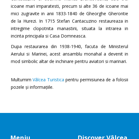
icoane mari imparatesti, precum si alte 36 de icoane mai
mici zugravite in anii 1833-1840 de Gheorghe Gherontie
de la Hurezi. In 1715 Stefan Cantacuzino restaureaza in
intregime clopotnita manastirii, situata la intrarea in
incinta principala si Casa Domneasca.
Dupa restaurarea din 1938-1940, facuta de Ministerul
Aerului si Marinei, acest ansamblu monahal a devenit in
mod simbolic altar de inchinare pentru aviatori si marinari.
Multumim
Vâlcea Turistica
pentru permisiunea de a folosii
pozele și informațiile.
Meniu
Discover Vâlcea