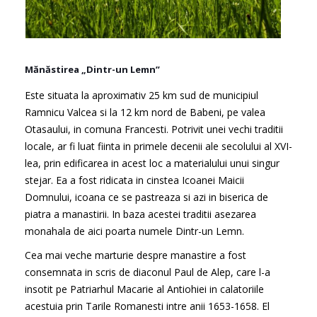
Mănăstirea „Dintr-un Lemn”
Este situata la aproximativ 25 km sud de municipiul
Ramnicu Valcea si la 12 km nord de Babeni, pe valea
Otasaului, in comuna Francesti. Potrivit unei vechi traditii
locale, ar fi luat fiinta in primele decenii ale secolului al XVI-
lea, prin edificarea in acest loc a materialului unui singur
stejar. Ea a fost ridicata in cinstea Icoanei Maicii
Domnului, icoana ce se pastreaza si azi in biserica de
piatra a manastirii. In baza acestei traditii asezarea
monahala de aici poarta numele Dintr-un Lemn.
Cea mai veche marturie despre manastire a fost
consemnata in scris de diaconul Paul de Alep, care l-a
insotit pe Patriarhul Macarie al Antiohiei in calatoriile
acestuia prin Tarile Romanesti intre anii 1653-1658. El