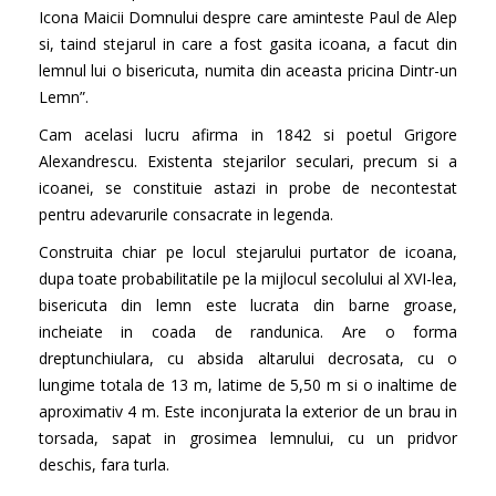
Icona Maicii Domnului despre care aminteste Paul de Alep
si, taind stejarul in care a fost gasita icoana, a facut din
lemnul lui o bisericuta, numita din aceasta pricina Dintr-un
Lemn”.
Cam acelasi lucru afirma in 1842 si poetul Grigore
Alexandrescu. Existenta stejarilor seculari, precum si a
icoanei, se constituie astazi in probe de necontestat
pentru adevarurile consacrate in legenda.
Construita chiar pe locul stejarului purtator de icoana,
dupa toate probabilitatile pe la mijlocul secolului al XVI-lea,
bisericuta din lemn este lucrata din barne groase,
incheiate in coada de randunica. Are o forma
dreptunchiulara, cu absida altarului decrosata, cu o
lungime totala de 13 m, latime de 5,50 m si o inaltime de
aproximativ 4 m. Este inconjurata la exterior de un brau in
torsada, sapat in grosimea lemnului, cu un pridvor
deschis, fara turla.