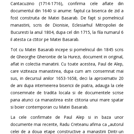
Cantacuzino (1714-1716), confirma cele aflate din
documentul din 1640 si anume: faptul ca biserica de zid a
fost construita de Matei Basarab. De fapt si pomelnicul
manastirii, scris de Dionisie, Eclesiarhul Mitropoliei de
Bucuresti la anul 1804, dupa cel din 1715, la fila numarul 6
il atesta ca ctitor pe Matei Basarab.
Tot cu Matei Basarab incepe si pomelnicul din 1845 scris
de Gheorghe Gherontie de la Hurezi, document in original,
aflat in colectia manatirii. Cu toate acestea, Paul de Alep,
care viziteaza manastirea, dupa cum am consemnat mai
sus, in decursul anilor 1653-1658, deci la aproximativ 20
de ani dupa intemeierea bisericii de piatra, adauga la cele
consemnate de tradita locala si de documentele scrise
pana atunci ca manastirea este ctitoria unui mare spatar
si boier contemporan cu Matei Basarab.
La cele confirmate de Paul Alep si in baza unor
documente mai recente, Radu Creteanu afima ca „autorul
celei de a doua etape constructive a manastirii Dintr-un