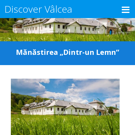
Discover Vâlcea
Mănăstirea „Dintr-un Lemn”