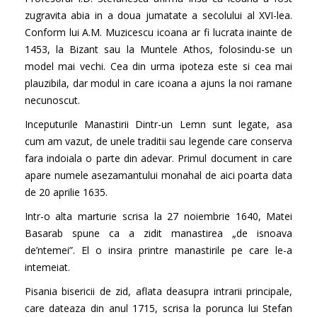
zugravita abia in a doua jumatate a secolului al XVI-lea.
Conform lui A.M. Muzicescu icoana ar fi lucrata inainte de
1453, la Bizant sau la Muntele Athos, folosindu-se un
model mai vechi. Cea din urma ipoteza este si cea mai
plauzibila, dar modul in care icoana a ajuns la noi ramane
necunoscut.
Inceputurile Manastirii Dintr-un Lemn sunt legate, asa
cum am vazut, de unele traditii sau legende care conserva
fara indoiala o parte din adevar. Primul document in care
apare numele asezamantului monahal de aici poarta data
de 20 aprilie 1635.
Intr-o alta marturie scrisa la 27 noiembrie 1640, Matei
Basarab spune ca a zidit manastirea „de isnoava
de’ntemei”. El o insira printre manastirile pe care le-a
intemeiat.
Pisania bisericii de zid, aflata deasupra intrarii principale,
care dateaza din anul 1715, scrisa la porunca lui Stefan