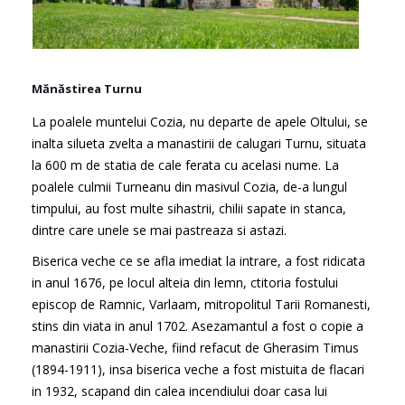
Mănăstirea Turnu
La poalele muntelui Cozia, nu departe de apele Oltului, se
inalta silueta zvelta a manastirii de calugari Turnu, situata
la 600 m de statia de cale ferata cu acelasi nume. La
poalele culmii Turneanu din masivul Cozia, de-a lungul
timpului, au fost multe sihastrii, chilii sapate in stanca,
dintre care unele se mai pastreaza si astazi.
Biserica veche ce se afla imediat la intrare, a fost ridicata
in anul 1676, pe locul alteia din lemn, ctitoria fostului
episcop de Ramnic, Varlaam, mitropolitul Tarii Romanesti,
stins din viata in anul 1702. Asezamantul a fost o copie a
manastirii Cozia-Veche, fiind refacut de Gherasim Timus
(1894-1911), insa biserica veche a fost mistuita de flacari
in 1932, scapand din calea incendiului doar casa lui