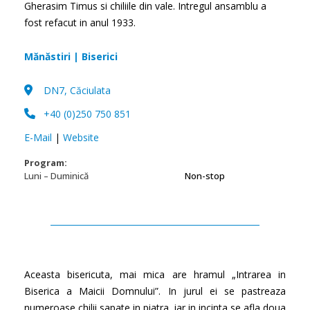
Gherasim Timus si chiliile din vale. Intregul ansamblu a
fost refacut in anul 1933.
Mănăstiri | Biserici
DN7, Căciulata
+40 (0)250 750 851
E-Mail
|
Website
Program:
Luni – Duminică
Non-stop
Aceasta bisericuta, mai mica are hramul „Intrarea in
Biserica a Maicii Domnului”. In jurul ei se pastreaza
numeroase chilii sapate in piatra, iar in incinta se afla doua