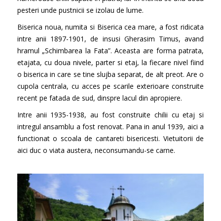
pesteri unde pustnicii se izolau de lume.
Biserica noua, numita si Biserica cea mare, a fost ridicata
intre anii 1897-1901, de insusi Gherasim Timus, avand
hramul „Schimbarea la Fata”. Aceasta are forma patrata,
etajata, cu doua nivele, parter si etaj, la fiecare nivel fiind
o biserica in care se tine slujba separat, de alt preot. Are o
cupola centrala, cu acces pe scarile exterioare construite
recent pe fatada de sud, dinspre lacul din apropiere.
Intre anii 1935-1938, au fost construite chilii cu etaj si
intregul ansamblu a fost renovat. Pana in anul 1939, aici a
functionat o scoala de cantareti bisericesti. Vietuitorii de
aici duc o viata austera, neconsumandu-se carne.