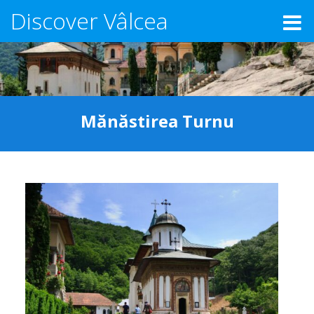
Discover Vâlcea
Mănăstirea Turnu